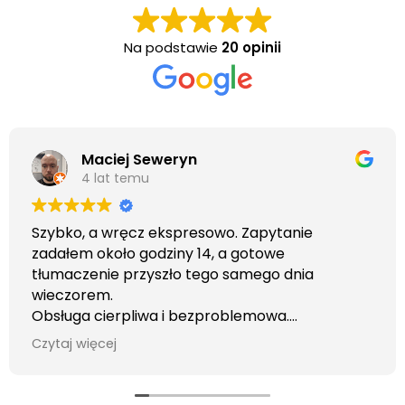
Na podstawie
20 opinii
Maciej Seweryn
4 lat temu
Szybko, a wręcz ekspresowo. Zapytanie
zadałem około godziny 14, a gotowe
tłumaczenie przyszło tego samego dnia
wieczorem.
Obsługa cierpliwa i bezproblemowa.
Otrzymałem wszelkie informacje i porady jaka
Czytaj więcej
usługa będzie dla mnie najlepsza. Faktura także
wystawiona błyskawicznie.
Polecam