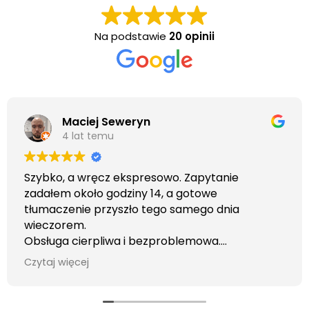
Na podstawie
20 opinii
Maciej Seweryn
4 lat temu
Szybko, a wręcz ekspresowo. Zapytanie
zadałem około godziny 14, a gotowe
tłumaczenie przyszło tego samego dnia
wieczorem.
Obsługa cierpliwa i bezproblemowa.
Otrzymałem wszelkie informacje i porady jaka
Czytaj więcej
usługa będzie dla mnie najlepsza. Faktura także
wystawiona błyskawicznie.
Polecam