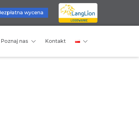
Bezpłatna wycena
Poznaj nas
Kontakt
Języki tłumaczeń
wne
Cennik
zne
Języki Europejskie
Języki Bliskowschodnie
Języki Azjatyckie
Z języka obcego na