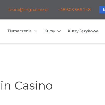
biuro@lingualine.pl
+48 603 566 248
Tłumaczenia
Kursy
Kursy Językowe
Tłumaczenia ustne
ia medyczne
Tłumaczenia konsekuty
a farmaceutyczne
Tłumaczenia symultanic
in Casino
a finansowe
Konferencje
a prawnicze
Spotkania biznesowe
 obsługa firm i instytucji
Voice-over / dubbing