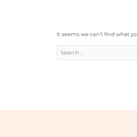
Tłumaczenia gotowe do publikacji
Komplekso
It seems we can’t find what yo