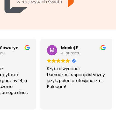
 Seweryn
Maciej P.
emu
4 lat temu
cz
Szybka wycena i
Zapytanie
tłumaczenie, specjalistyczny
godziny 14, a
język, pełen profesjonalizm.
czenie
Polecam!
 samego dnia
iwa i
wa.