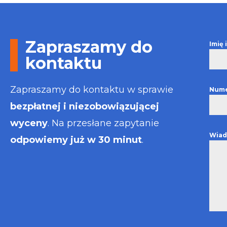
Otrzymałem w
informacje i p
usługa będzie
najlepsza. Fak
Zapraszamy do
Imię
wystawiona bł
kontaktu
Polecam
Zapraszamy do kontaktu w sprawie
Nume
bezpłatnej i niezobowiązującej
wyceny
. Na przesłane zapytanie
Wiad
odpowiemy już w 30 minut
.