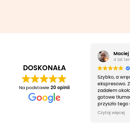
Maciej
4 lat t
DOSKONAŁA
Szybko, a wrę
ekspresowo. 
Na podstawie
20 opinii
zadałem około 
gotowe tłuma
przyszło tego
wieczorem.
Czytaj więcej
Obsługa cierpl
bezproblemo