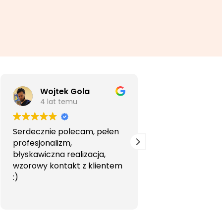
Wojtek Gola
Agata Li
4 lat temu
5 lat temu
Serdecznie polecam, pełen
Bardzo profesjon
profesjonalizm,
przyjemna wspó
błyskawiczna realizacja,
Polecam.
wzorowy kontakt z klientem
:)