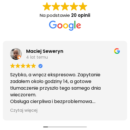
Na podstawie
20 opinii
Maciej Seweryn
4 lat temu
Szybko, a wręcz ekspresowo. Zapytanie
zadałem około godziny 14, a gotowe
tłumaczenie przyszło tego samego dnia
wieczorem.
Obsługa cierpliwa i bezproblemowa.
Otrzymałem wszelkie informacje i porady jaka
Czytaj więcej
usługa będzie dla mnie najlepsza. Faktura także
wystawiona błyskawicznie.
Polecam