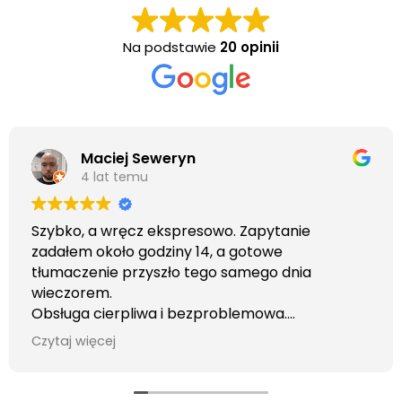
Na podstawie
20 opinii
Maciej Seweryn
4 lat temu
Szybko, a wręcz ekspresowo. Zapytanie
zadałem około godziny 14, a gotowe
tłumaczenie przyszło tego samego dnia
wieczorem.
Obsługa cierpliwa i bezproblemowa.
Otrzymałem wszelkie informacje i porady jaka
Czytaj więcej
usługa będzie dla mnie najlepsza. Faktura także
wystawiona błyskawicznie.
Polecam