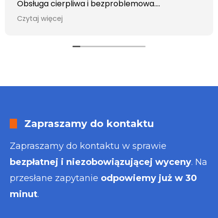
Obsługa cierpliwa i bezproblemowa.
Otrzymałem wszelkie informacje i porady jaka
Czytaj więcej
usługa będzie dla mnie najlepsza. Faktura także
wystawiona błyskawicznie.
Polecam
Zapraszamy do kontaktu
Zapraszamy do kontaktu w sprawie
bezpłatnej i niezobowiązującej wyceny
. Na
przesłane zapytanie
odpowiemy już w 30
minut
.