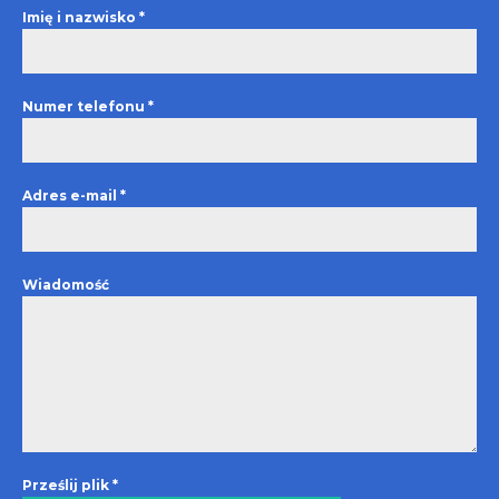
Imię i nazwisko
*
Numer telefonu
*
Adres e-mail
*
Wiadomość
Prześlij plik
*