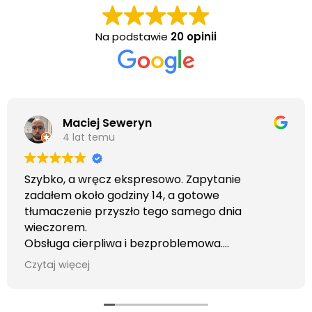
Na podstawie
20 opinii
Maciej Seweryn
4 lat temu
Szybko, a wręcz ekspresowo. Zapytanie
zadałem około godziny 14, a gotowe
tłumaczenie przyszło tego samego dnia
wieczorem.
Obsługa cierpliwa i bezproblemowa.
Otrzymałem wszelkie informacje i porady jaka
Czytaj więcej
usługa będzie dla mnie najlepsza. Faktura także
wystawiona błyskawicznie.
Polecam