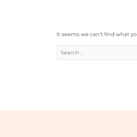
Tłumaczenia gotowe do publikacji
Komplekso
It seems we can’t find what yo