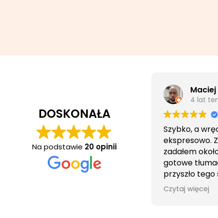
Maciej
4 lat t
DOSKONAŁA
Szybko, a wrę
ekspresowo. 
Na podstawie
20 opinii
zadałem około 
gotowe tłuma
przyszło tego
wieczorem.
Czytaj więcej
Obsługa cierpl
bezproblemo