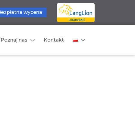
Bezpłatna wycena
Poznaj nas
Kontakt
Języki tłumaczeń
wne
Cennik
zne
Języki Europejskie
Języki Bliskowschodnie
Języki Azjatyckie
Z języka obcego na