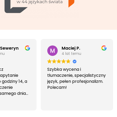
 Seweryn
Maciej P.
emu
4 lat temu
cz
Szybka wycena i
Zapytanie
tłumaczenie, specjalistyczny
godziny 14, a
język, pełen profesjonalizm.
czenie
Polecam!
 samego dnia
iwa i
wa.