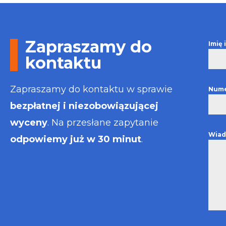
Otrzymałem w
informacje i p
usługa będzie
najlepsza. Fak
Zapraszamy do
Imię
wystawiona bł
kontaktu
Polecam
Zapraszamy do kontaktu w sprawie
Nume
bezpłatnej i niezobowiązującej
wyceny
. Na przesłane zapytanie
Wiad
odpowiemy już w 30 minut
.