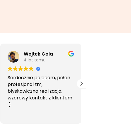
Wojtek Gola
Agata Li
4 lat temu
5 lat temu
Serdecznie polecam, pełen
Bardzo profesjon
profesjonalizm,
przyjemna wspó
błyskawiczna realizacja,
Polecam.
wzorowy kontakt z klientem
:)