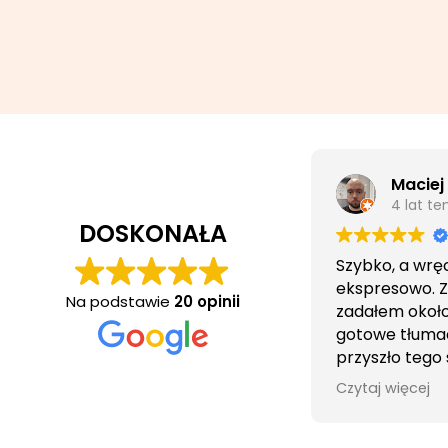
Maciej
4 lat t
DOSKONAŁA
Szybko, a wrę
ekspresowo. 
Na podstawie
20 opinii
zadałem około 
gotowe tłuma
przyszło tego
wieczorem.
Czytaj więcej
Obsługa cierpl
bezproblemo