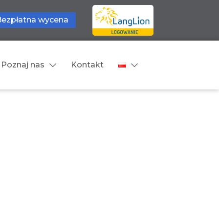
Bezpłatna wycena
Poznaj nas
Kontakt
Języki tłumaczeń
wne
Cennik
zne
Języki Europejskie
Języki Bliskowschodnie
Języki Azjatyckie
Z języka obcego na