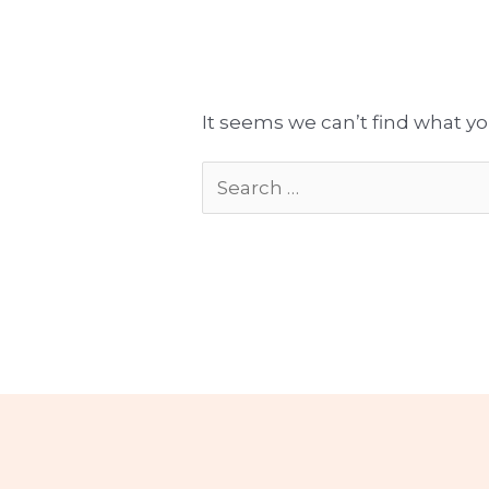
Tłumaczenia gotowe do publikacji
Komplekso
It seems we can’t find what yo