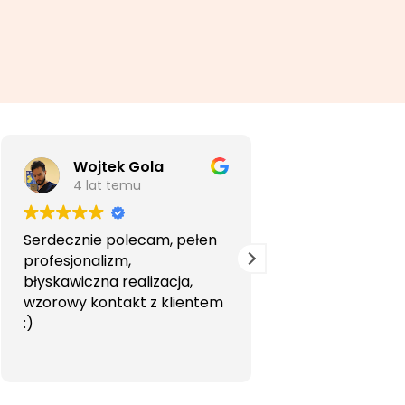
Wojtek Gola
Agata Li
4 lat temu
5 lat temu
Serdecznie polecam, pełen
Bardzo profesjon
profesjonalizm,
przyjemna wspó
błyskawiczna realizacja,
Polecam.
wzorowy kontakt z klientem
:)