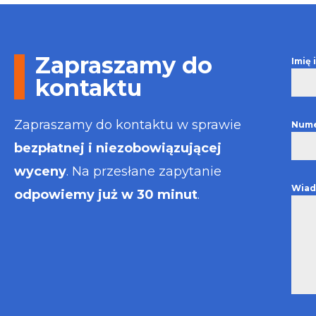
Otrzymałem w
informacje i p
usługa będzie
najlepsza. Fak
Zapraszamy do
Imię
wystawiona bł
kontaktu
Polecam
Zapraszamy do kontaktu w sprawie
Nume
bezpłatnej i niezobowiązującej
wyceny
. Na przesłane zapytanie
Wiad
odpowiemy już w 30 minut
.