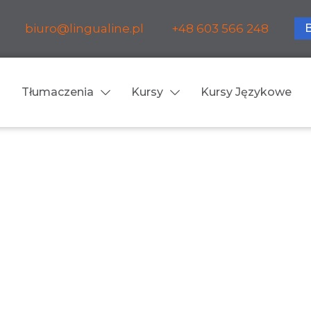
biuro@lingualine.pl
+48 603 566 248
Tłumaczenia
Kursy
Kursy Językowe
Tłumaczenia ustne
ia medyczne
Tłumaczenia konsekuty
a farmaceutyczne
Tłumaczenia symultanic
a finansowe
Konferencje
a prawnicze
Spotkania biznesowe
 obsługa firm i instytucji
Voice-over / dubbing