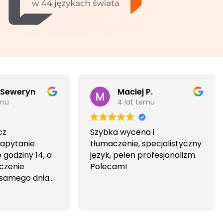
 Seweryn
Maciej P.
emu
4 lat temu
cz
Szybka wycena i
Zapytanie
tłumaczenie, specjalistyczny
godziny 14, a
język, pełen profesjonalizm.
czenie
Polecam!
 samego dnia
iwa i
wa.