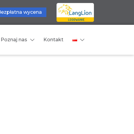
Bezpłatna wycena
Poznaj nas
Kontakt
Języki tłumaczeń
wne
Cennik
zne
Języki Europejskie
Języki Bliskowschodnie
Języki Azjatyckie
Z języka obcego na