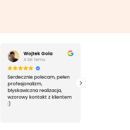
Wojtek Gola
Agata Li
4 lat temu
5 lat temu
Serdecznie polecam, pełen
Bardzo profesjon
profesjonalizm,
przyjemna wspó
błyskawiczna realizacja,
Polecam.
wzorowy kontakt z klientem
:)