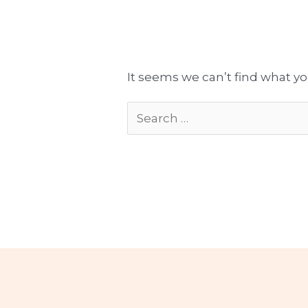
Tłumaczenia gotowe do publikacji
Komplekso
It seems we can’t find what yo