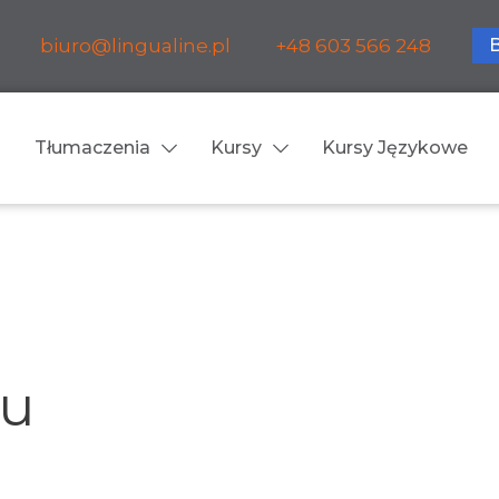
biuro@lingualine.pl
+48 603 566 248
Tłumaczenia
Kursy
Kursy Językowe
Tłumaczenia ustne
ia medyczne
Tłumaczenia konsekuty
a farmaceutyczne
Tłumaczenia symultanic
ru
a finansowe
Konferencje
a prawnicze
Spotkania biznesowe
 obsługa firm i instytucji
Voice-over / dubbing