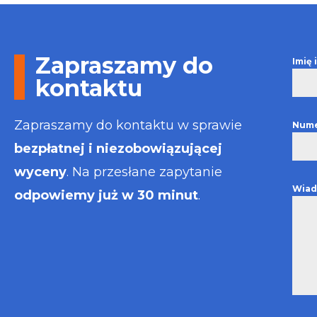
Otrzymałem w
informacje i p
usługa będzie
najlepsza. Fak
Zapraszamy do
Imię
wystawiona bł
kontaktu
Polecam
Zapraszamy do kontaktu w sprawie
Nume
bezpłatnej i niezobowiązującej
wyceny
. Na przesłane zapytanie
Wiad
odpowiemy już w 30 minut
.