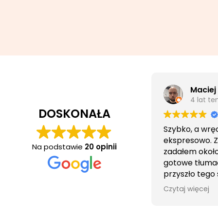
Maciej
4 lat t
DOSKONAŁA
Szybko, a wrę
ekspresowo. 
Na podstawie
20 opinii
zadałem około 
gotowe tłuma
przyszło tego
wieczorem.
Czytaj więcej
Obsługa cierpl
bezproblemo