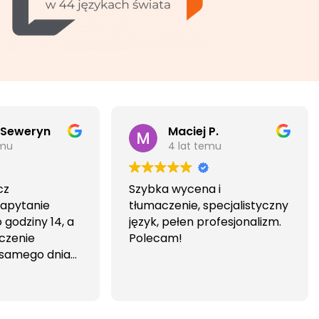
 Seweryn
Maciej P.
emu
4 lat temu
cz
Szybka wycena i
Zapytanie
tłumaczenie, specjalistyczny
godziny 14, a
język, pełen profesjonalizm.
czenie
Polecam!
 samego dnia
iwa i
wa.