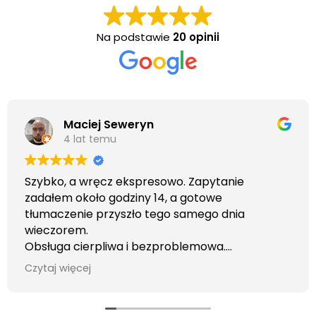
Na podstawie
20 opinii
Maciej Seweryn
4 lat temu
Szybko, a wręcz ekspresowo. Zapytanie
zadałem około godziny 14, a gotowe
tłumaczenie przyszło tego samego dnia
wieczorem.
Obsługa cierpliwa i bezproblemowa.
Otrzymałem wszelkie informacje i porady jaka
Czytaj więcej
usługa będzie dla mnie najlepsza. Faktura także
wystawiona błyskawicznie.
Polecam