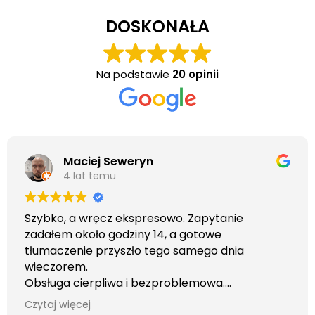
DOSKONAŁA
Na podstawie
20 opinii
Maciej Seweryn
4 lat temu
Szybko, a wręcz ekspresowo. Zapytanie
zadałem około godziny 14, a gotowe
tłumaczenie przyszło tego samego dnia
wieczorem.
Obsługa cierpliwa i bezproblemowa.
Otrzymałem wszelkie informacje i porady jaka
Czytaj więcej