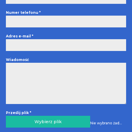
Numer telefonu
*
Adres e-mail
*
Wiadomość
Prześlij plik
*
Wybierz plik
Nie wybrano żadnego pliku