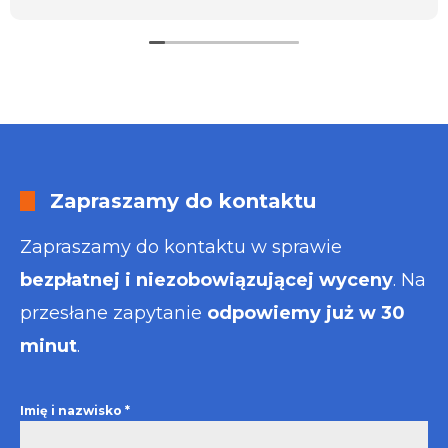
usługa będzie dla mnie najlepsza. Faktura także
wystawiona błyskawicznie.
Polecam
Zapraszamy do kontaktu
Zapraszamy do kontaktu w sprawie
bezpłatnej i niezobowiązującej wyceny
. Na
przesłane zapytanie
odpowiemy już w 30
minut
.
Imię i nazwisko
*