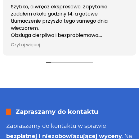
Szybko, a wręcz ekspresowo. Zapytanie
zadałem około godziny 14, a gotowe
tłumaczenie przyszło tego samego dnia
wieczorem.
Obsługa cierpliwa i bezproblemowa.
Otrzymałem wszelkie informacje i porady jaka
Czytaj więcej
usługa będzie dla mnie najlepsza. Faktura także
wystawiona błyskawicznie.
Polecam
Zapraszamy do kontaktu
Zapraszamy do kontaktu w sprawie
bezpłatnej i niezobowiązującej wyceny
. Na