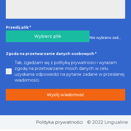
Prześlij plik
*
Wybierz plik
Nie wybrano żadnego pliku
Zgoda na przetwarzanie danych osobowych
*
Tak, zgadzam się z polityką prywatności i wyrażam
zgodę na przetwarzanie moich danych w celu
uzyskania odpowiedzi na pytanie zadane w przesłanej
wiadomości.
Wyślij wiadomość
Polityka prywatności
© 2022 Lingualine