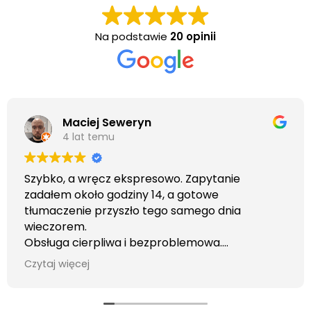
Na podstawie
20 opinii
Maciej Seweryn
4 lat temu
Szybko, a wręcz ekspresowo. Zapytanie
zadałem około godziny 14, a gotowe
tłumaczenie przyszło tego samego dnia
wieczorem.
Obsługa cierpliwa i bezproblemowa.
Otrzymałem wszelkie informacje i porady jaka
Czytaj więcej
usługa będzie dla mnie najlepsza. Faktura także
wystawiona błyskawicznie.
Polecam