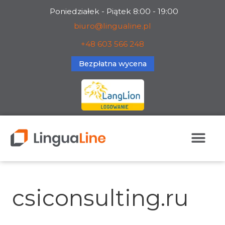
Skip
Poniedziałek - Piątek 8:00 - 19:00
to
biuro@lingualine.pl
content
+48 603 566 248
Bezpłatna wycena
Search
for:
csiconsulting.ru