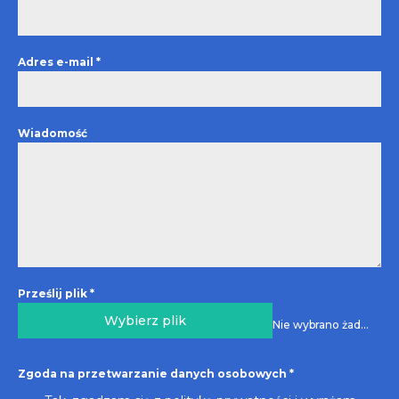
Adres e-mail
*
Wiadomość
Prześlij plik
*
Wybierz plik
Nie wybrano żadnego pliku
Zgoda na przetwarzanie danych osobowych
*