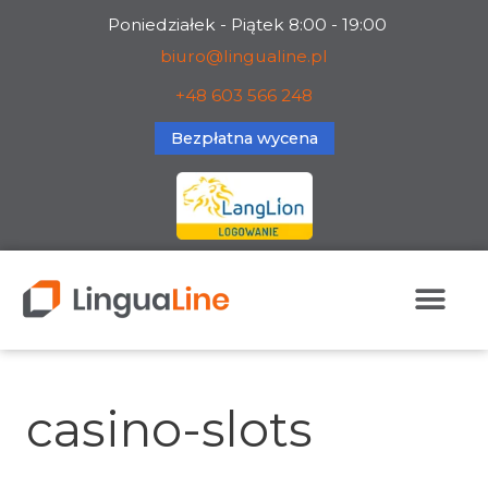
Skip
Poniedziałek - Piątek 8:00 - 19:00
to
biuro@lingualine.pl
content
+48 603 566 248
Bezpłatna wycena
Search
for:
casino-slots