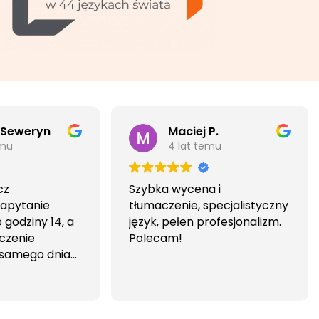
 Seweryn
Maciej P.
emu
4 lat temu
cz
Szybka wycena i
Zapytanie
tłumaczenie, specjalistyczny
godziny 14, a
język, pełen profesjonalizm.
czenie
Polecam!
 samego dnia
iwa i
wa.