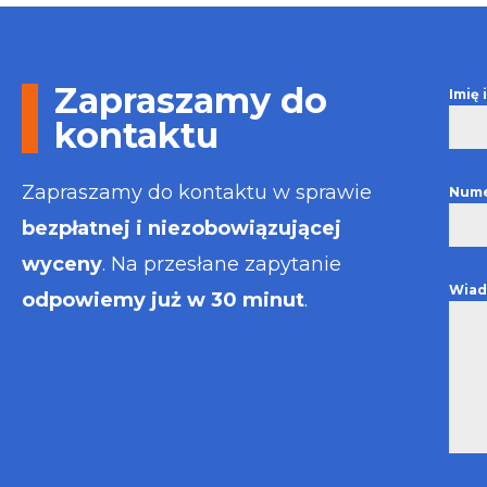
Otrzymałem w
informacje i p
usługa będzie
najlepsza. Fak
Zapraszamy do
Imię
wystawiona bł
kontaktu
Polecam
Zapraszamy do kontaktu w sprawie
Nume
bezpłatnej i niezobowiązującej
wyceny
. Na przesłane zapytanie
Wiad
odpowiemy już w 30 minut
.