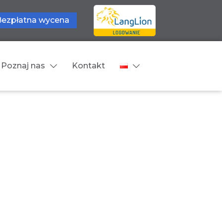
Bezpłatna wycena
Poznaj nas
Kontakt
Języki tłumaczeń
wne
Cennik
zne
Języki Europejskie
Języki Bliskowschodnie
Języki Azjatyckie
Z języka obcego na