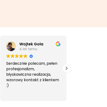
Wojtek Gola
Agata Li
4 lat temu
5 lat temu
Serdecznie polecam, pełen
Bardzo profesjon
profesjonalizm,
przyjemna wspó
błyskawiczna realizacja,
Polecam.
wzorowy kontakt z klientem
:)