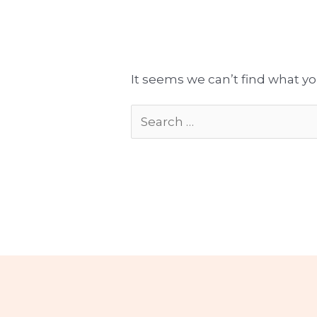
Tłumaczenia gotowe do publikacji
Komplekso
It seems we can’t find what yo