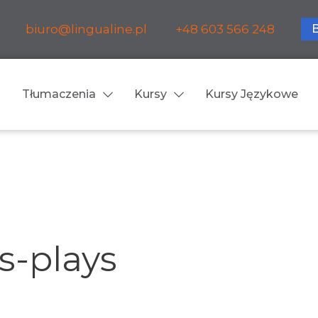
biuro@lingualine.pl
+48 603 566 248
Tłumaczenia
Kursy
Kursy Językowe
Tłumaczenia ustne
ia medyczne
Tłumaczenia konsekuty
a farmaceutyczne
Tłumaczenia symultanic
s-plays
a finansowe
Konferencje
a prawnicze
Spotkania biznesowe
 obsługa firm i instytucji
Voice-over / dubbing