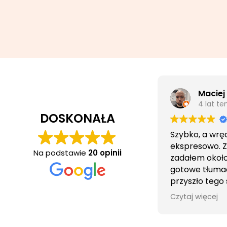
Maciej
4 lat t
DOSKONAŁA
Szybko, a wrę
ekspresowo. 
Na podstawie
20 opinii
zadałem około 
gotowe tłuma
przyszło tego
wieczorem.
Czytaj więcej
Obsługa cierpl
bezproblemo