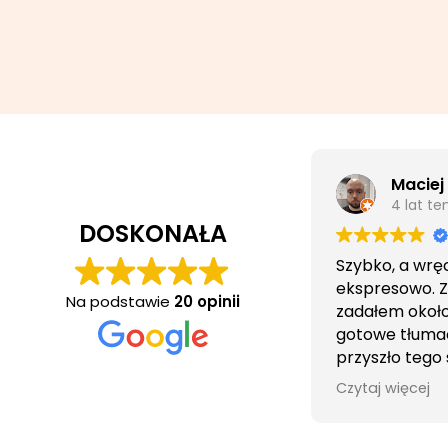
Maciej
4 lat t
DOSKONAŁA
Szybko, a wrę
ekspresowo. 
Na podstawie
20 opinii
zadałem około 
gotowe tłuma
przyszło tego
wieczorem.
Czytaj więcej
Obsługa cierpl
bezproblemo