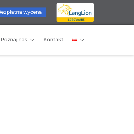
Bezpłatna wycena
Poznaj nas
Kontakt
Języki tłumaczeń
wne
Cennik
zne
Języki Europejskie
Języki Bliskowschodnie
Języki Azjatyckie
Z języka obcego na