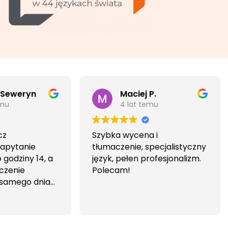
 Seweryn
Maciej P.
emu
4 lat temu
cz
Szybka wycena i
Zapytanie
tłumaczenie, specjalistyczny
godziny 14, a
język, pełen profesjonalizm.
czenie
Polecam!
 samego dnia
iwa i
wa.