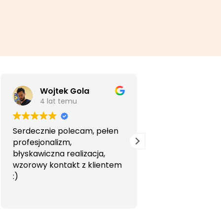
Wojtek Gola
Agata Li
4 lat temu
5 lat temu
Serdecznie polecam, pełen
Bardzo profesjon
profesjonalizm,
przyjemna wspó
błyskawiczna realizacja,
Polecam.
wzorowy kontakt z klientem
:)