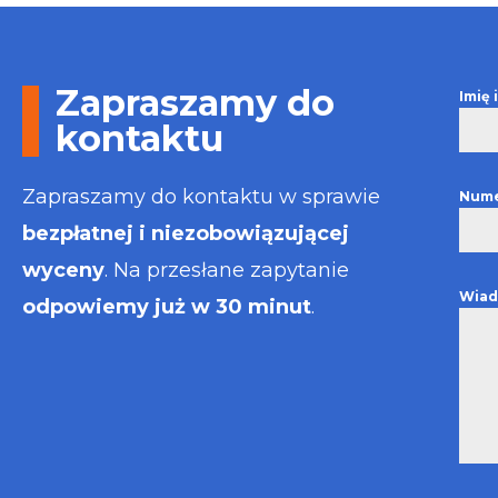
Otrzymałem w
informacje i p
usługa będzie
najlepsza. Fak
Zapraszamy do
Imię
wystawiona bł
kontaktu
Polecam
Zapraszamy do kontaktu w sprawie
Nume
bezpłatnej i niezobowiązującej
wyceny
. Na przesłane zapytanie
Wiad
odpowiemy już w 30 minut
.