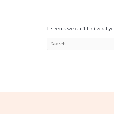
Tłumaczenia gotowe do publikacji
Komplekso
It seems we can’t find what yo