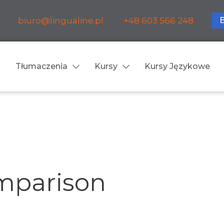
biuro@lingualine.pl
+48 603 566 248
Tłumaczenia
Kursy
Kursy Językowe
Tłumaczenia ustne
ia medyczne
Tłumaczenia konsekuty
a farmaceutyczne
Tłumaczenia symultanic
mparison
a finansowe
Konferencje
a prawnicze
Spotkania biznesowe
 obsługa firm i instytucji
Voice-over / dubbing