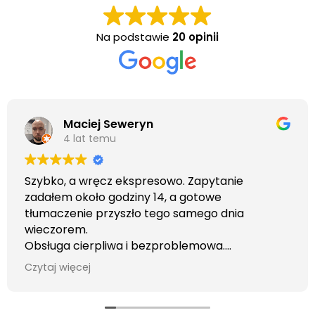
Na podstawie
20 opinii
Maciej Seweryn
4 lat temu
Szybko, a wręcz ekspresowo. Zapytanie
zadałem około godziny 14, a gotowe
tłumaczenie przyszło tego samego dnia
wieczorem.
Obsługa cierpliwa i bezproblemowa.
Otrzymałem wszelkie informacje i porady jaka
Czytaj więcej
usługa będzie dla mnie najlepsza. Faktura także
wystawiona błyskawicznie.
Polecam