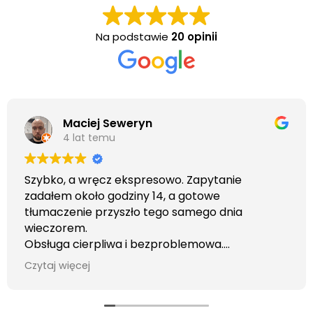
Na podstawie
20 opinii
Maciej Seweryn
4 lat temu
Szybko, a wręcz ekspresowo. Zapytanie
zadałem około godziny 14, a gotowe
tłumaczenie przyszło tego samego dnia
wieczorem.
Obsługa cierpliwa i bezproblemowa.
Otrzymałem wszelkie informacje i porady jaka
Czytaj więcej
usługa będzie dla mnie najlepsza. Faktura także
wystawiona błyskawicznie.
Polecam