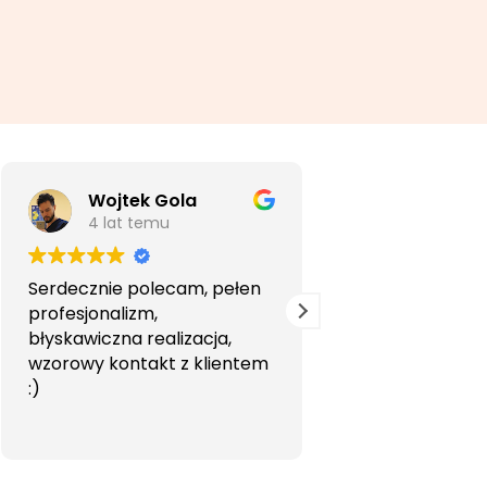
Wojtek Gola
Agata Li
4 lat temu
5 lat temu
Serdecznie polecam, pełen
Bardzo profesjon
profesjonalizm,
przyjemna wspó
błyskawiczna realizacja,
Polecam.
wzorowy kontakt z klientem
:)