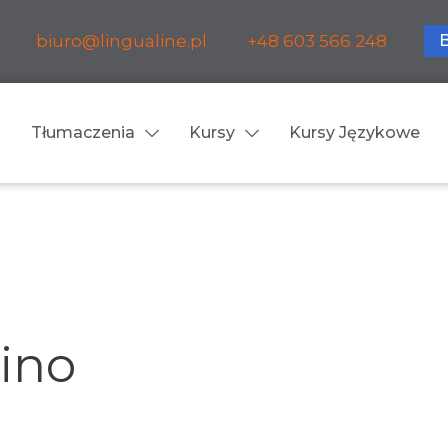
biuro@lingualine.pl
+48 603 566 248
Tłumaczenia
Kursy
Kursy Językowe
Tłumaczenia ustne
ia medyczne
Tłumaczenia konsekuty
a farmaceutyczne
Tłumaczenia symultanic
ino
a finansowe
Konferencje
a prawnicze
Spotkania biznesowe
 obsługa firm i instytucji
Voice-over / dubbing