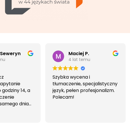
 Seweryn
Maciej P.
emu
4 lat temu
cz
Szybka wycena i
Zapytanie
tłumaczenie, specjalistyczny
godziny 14, a
język, pełen profesjonalizm.
czenie
Polecam!
 samego dnia
iwa i
wa.