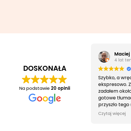
Maciej
4 lat t
DOSKONAŁA
Szybko, a wrę
ekspresowo. 
Na podstawie
20 opinii
zadałem około 
gotowe tłuma
przyszło tego
wieczorem.
Czytaj więcej
Obsługa cierpl
bezproblemo