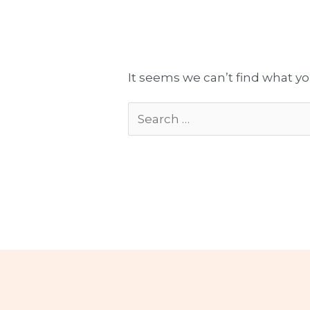
Tłumaczenia gotowe do publikacji
Komplekso
It seems we can’t find what yo