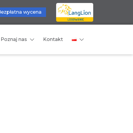
Bezpłatna wycena
Poznaj nas
Kontakt
Języki tłumaczeń
wne
Cennik
zne
Języki Europejskie
Języki Bliskowschodnie
Języki Azjatyckie
Z języka obcego na