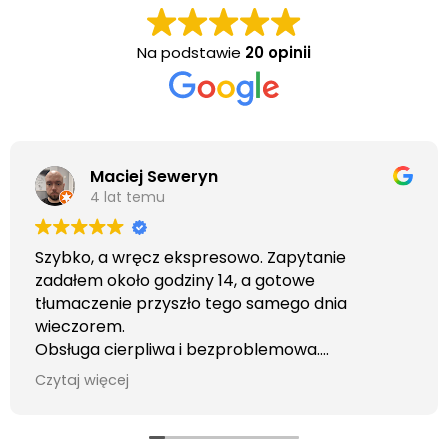
Na podstawie
20 opinii
Maciej Seweryn
4 lat temu
Szybko, a wręcz ekspresowo. Zapytanie
zadałem około godziny 14, a gotowe
tłumaczenie przyszło tego samego dnia
wieczorem.
Obsługa cierpliwa i bezproblemowa.
Otrzymałem wszelkie informacje i porady jaka
Czytaj więcej
usługa będzie dla mnie najlepsza. Faktura także
wystawiona błyskawicznie.
Polecam