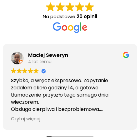
Na podstawie
20 opinii
Maciej Seweryn
4 lat temu
Szybko, a wręcz ekspresowo. Zapytanie
zadałem około godziny 14, a gotowe
tłumaczenie przyszło tego samego dnia
wieczorem.
Obsługa cierpliwa i bezproblemowa.
Otrzymałem wszelkie informacje i porady jaka
Czytaj więcej
usługa będzie dla mnie najlepsza. Faktura także
wystawiona błyskawicznie.
Polecam