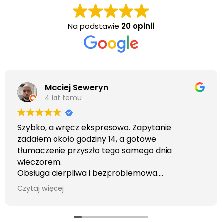
Na podstawie
20 opinii
Maciej Seweryn
4 lat temu
Szybko, a wręcz ekspresowo. Zapytanie
zadałem około godziny 14, a gotowe
tłumaczenie przyszło tego samego dnia
wieczorem.
Obsługa cierpliwa i bezproblemowa.
Otrzymałem wszelkie informacje i porady jaka
Czytaj więcej
usługa będzie dla mnie najlepsza. Faktura także
wystawiona błyskawicznie.
Polecam