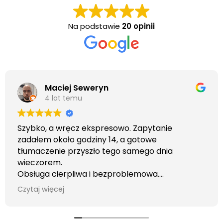
Na podstawie
20 opinii
Maciej Seweryn
4 lat temu
Szybko, a wręcz ekspresowo. Zapytanie
zadałem około godziny 14, a gotowe
tłumaczenie przyszło tego samego dnia
wieczorem.
Obsługa cierpliwa i bezproblemowa.
Otrzymałem wszelkie informacje i porady jaka
Czytaj więcej
usługa będzie dla mnie najlepsza. Faktura także
wystawiona błyskawicznie.
Polecam