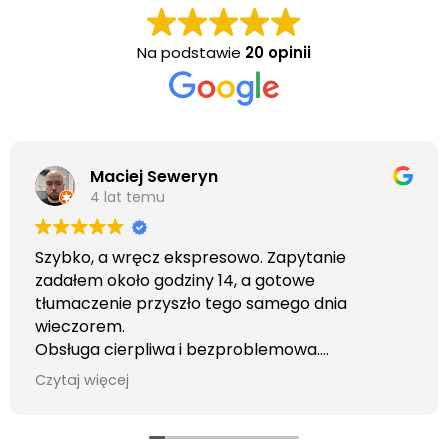
Na podstawie
20 opinii
Maciej Seweryn
4 lat temu
Szybko, a wręcz ekspresowo. Zapytanie
zadałem około godziny 14, a gotowe
tłumaczenie przyszło tego samego dnia
wieczorem.
Obsługa cierpliwa i bezproblemowa.
Otrzymałem wszelkie informacje i porady jaka
Czytaj więcej
usługa będzie dla mnie najlepsza. Faktura także
wystawiona błyskawicznie.
Polecam