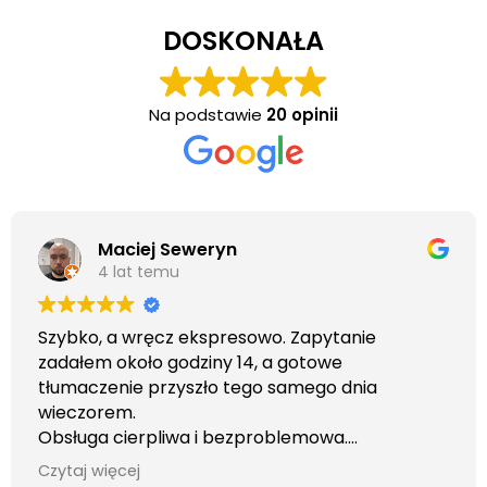
DOSKONAŁA
Na podstawie
20 opinii
Maciej Seweryn
4 lat temu
Szybko, a wręcz ekspresowo. Zapytanie
zadałem około godziny 14, a gotowe
tłumaczenie przyszło tego samego dnia
wieczorem.
Obsługa cierpliwa i bezproblemowa.
Otrzymałem wszelkie informacje i porady jaka
Czytaj więcej