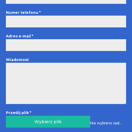
Numer telefonu
*
Adres e-mail
*
Wiadomość
Prześlij plik
*
Wybierz plik
Nie wybrano żadnego pliku