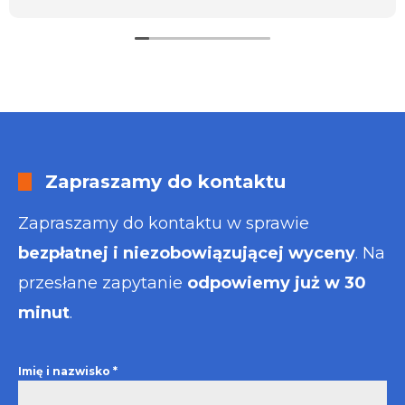
usługa będzie dla mnie najlepsza. Faktura także
wystawiona błyskawicznie.
Polecam
Zapraszamy do kontaktu
Zapraszamy do kontaktu w sprawie
bezpłatnej i niezobowiązującej wyceny
. Na
przesłane zapytanie
odpowiemy już w 30
minut
.
Imię i nazwisko
*