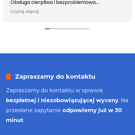
Obsługa cierpliwa i bezproblemowa.
Otrzymałem wszelkie informacje i porady jaka
Czytaj więcej
usługa będzie dla mnie najlepsza. Faktura także
wystawiona błyskawicznie.
Polecam
Zapraszamy do kontaktu
Zapraszamy do kontaktu w sprawie
bezpłatnej i niezobowiązującej wyceny
. Na
przesłane zapytanie
odpowiemy już w 30
minut
.