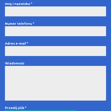
Imię i nazwisko
*
Numer telefonu
*
Adres e-mail
*
Wiadomość
Prześlij plik
*