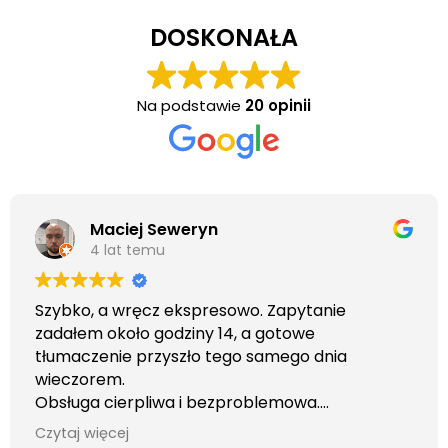
DOSKONAŁA
Na podstawie
20 opinii
Maciej Seweryn
4 lat temu
Szybko, a wręcz ekspresowo. Zapytanie
zadałem około godziny 14, a gotowe
tłumaczenie przyszło tego samego dnia
wieczorem.
Obsługa cierpliwa i bezproblemowa.
Otrzymałem wszelkie informacje i porady jaka
Czytaj więcej