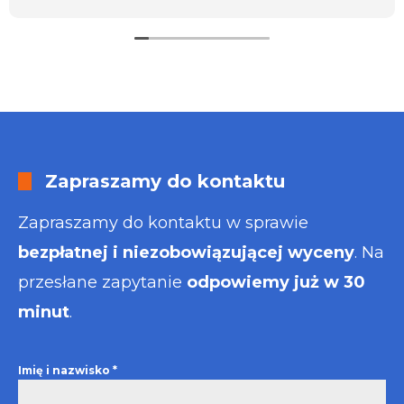
usługa będzie dla mnie najlepsza. Faktura także
wystawiona błyskawicznie.
Polecam
Zapraszamy do kontaktu
Zapraszamy do kontaktu w sprawie
bezpłatnej i niezobowiązującej wyceny
. Na
przesłane zapytanie
odpowiemy już w 30
minut
.
Imię i nazwisko
*