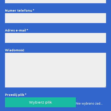
Numer telefonu
*
Adres e-mail
*
Wiadomość
Prześlij plik
*
Wybierz plik
Nie wybrano żadnego pliku