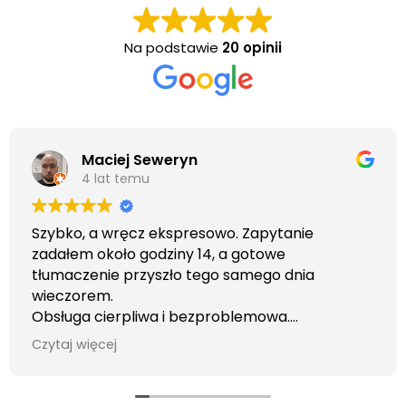
Na podstawie
20 opinii
Maciej Seweryn
4 lat temu
Szybko, a wręcz ekspresowo. Zapytanie
zadałem około godziny 14, a gotowe
tłumaczenie przyszło tego samego dnia
wieczorem.
Obsługa cierpliwa i bezproblemowa.
Otrzymałem wszelkie informacje i porady jaka
Czytaj więcej
usługa będzie dla mnie najlepsza. Faktura także
wystawiona błyskawicznie.
Polecam