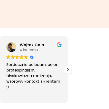
Wojtek Gola
Agata Li
4 lat temu
5 lat temu
Serdecznie polecam, pełen
Bardzo profesjon
profesjonalizm,
przyjemna wspó
błyskawiczna realizacja,
Polecam.
wzorowy kontakt z klientem
:)