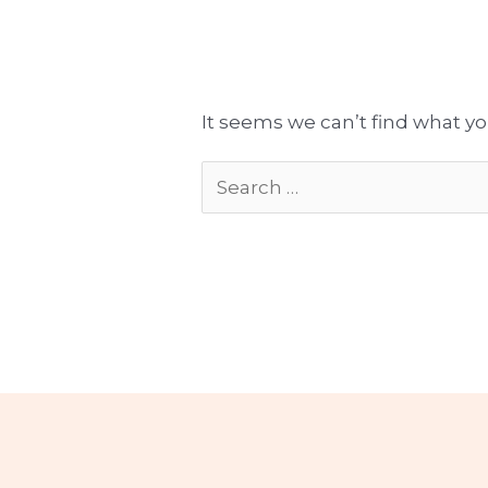
Tłumaczenia gotowe do publikacji
Komplekso
It seems we can’t find what yo