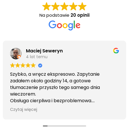
Na podstawie
20 opinii
Maciej Seweryn
4 lat temu
Szybko, a wręcz ekspresowo. Zapytanie
zadałem około godziny 14, a gotowe
tłumaczenie przyszło tego samego dnia
wieczorem.
Obsługa cierpliwa i bezproblemowa.
Otrzymałem wszelkie informacje i porady jaka
Czytaj więcej
usługa będzie dla mnie najlepsza. Faktura także
wystawiona błyskawicznie.
Polecam