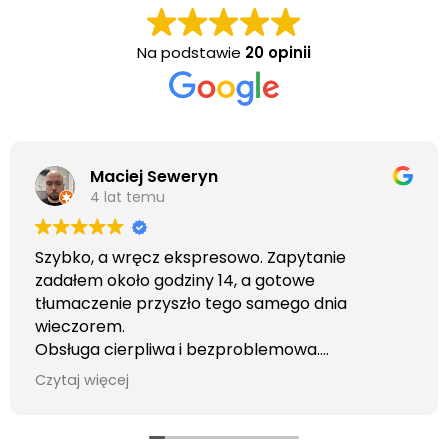
Na podstawie
20 opinii
Maciej Seweryn
4 lat temu
Szybko, a wręcz ekspresowo. Zapytanie
zadałem około godziny 14, a gotowe
tłumaczenie przyszło tego samego dnia
wieczorem.
Obsługa cierpliwa i bezproblemowa.
Otrzymałem wszelkie informacje i porady jaka
Czytaj więcej
usługa będzie dla mnie najlepsza. Faktura także
wystawiona błyskawicznie.
Polecam