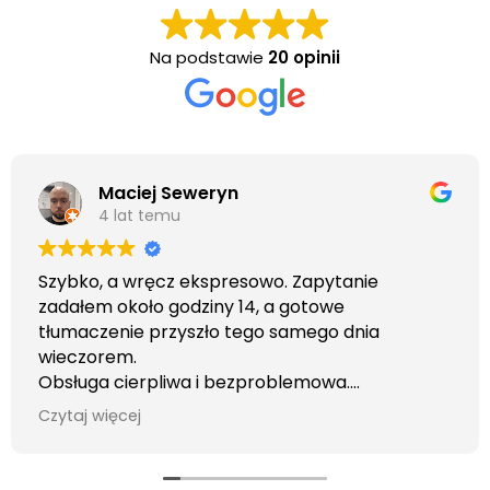
Na podstawie
20 opinii
Maciej Seweryn
4 lat temu
Szybko, a wręcz ekspresowo. Zapytanie
zadałem około godziny 14, a gotowe
tłumaczenie przyszło tego samego dnia
wieczorem.
Obsługa cierpliwa i bezproblemowa.
Otrzymałem wszelkie informacje i porady jaka
Czytaj więcej
usługa będzie dla mnie najlepsza. Faktura także
wystawiona błyskawicznie.
Polecam