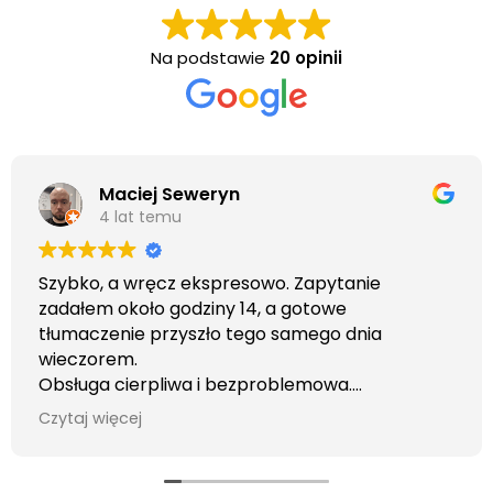
Na podstawie
20 opinii
Maciej Seweryn
4 lat temu
Szybko, a wręcz ekspresowo. Zapytanie
zadałem około godziny 14, a gotowe
tłumaczenie przyszło tego samego dnia
wieczorem.
Obsługa cierpliwa i bezproblemowa.
Otrzymałem wszelkie informacje i porady jaka
Czytaj więcej
usługa będzie dla mnie najlepsza. Faktura także
wystawiona błyskawicznie.
Polecam