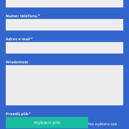
Numer telefonu
*
Adres e-mail
*
Wiadomość
Prześlij plik
*
Wybierz plik
Nie wybrano żadnego pliku