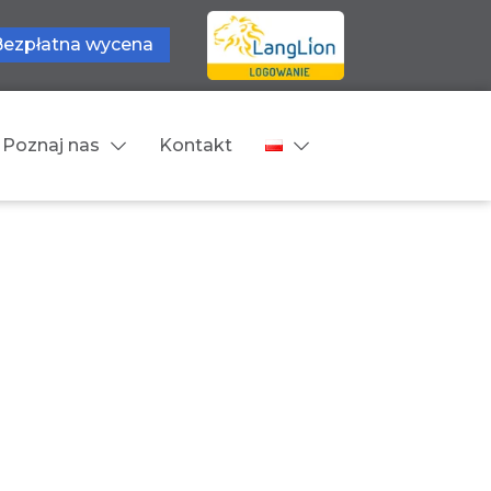
Bezpłatna wycena
Poznaj nas
Kontakt
Języki tłumaczeń
wne
Cennik
zne
Języki Europejskie
Języki Bliskowschodnie
Języki Azjatyckie
Z języka obcego na