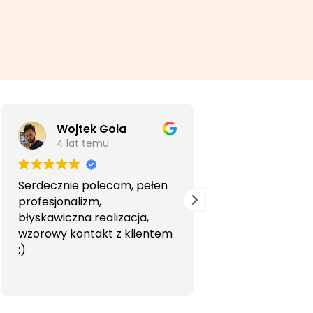
Wojtek Gola
Agata Li
4 lat temu
5 lat temu
Serdecznie polecam, pełen
Bardzo profesjon
profesjonalizm,
przyjemna wspó
błyskawiczna realizacja,
Polecam.
wzorowy kontakt z klientem
:)