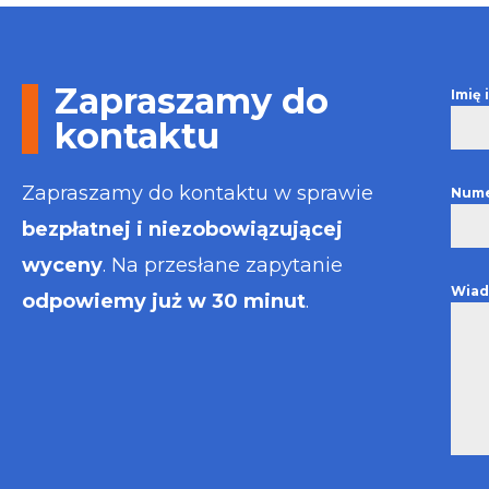
Otrzymałem w
informacje i p
usługa będzie
najlepsza. Fak
Zapraszamy do
Imię
wystawiona bł
kontaktu
Polecam
Zapraszamy do kontaktu w sprawie
Nume
bezpłatnej i niezobowiązującej
wyceny
. Na przesłane zapytanie
Wiad
odpowiemy już w 30 minut
.