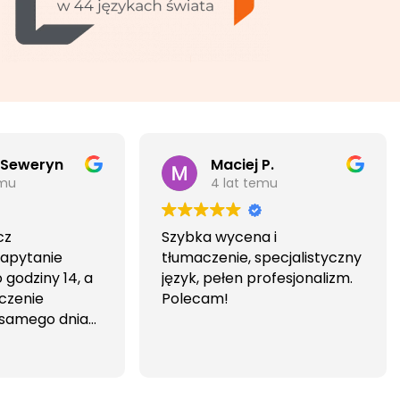
 Seweryn
Maciej P.
emu
4 lat temu
cz
Szybka wycena i
Zapytanie
tłumaczenie, specjalistyczny
godziny 14, a
język, pełen profesjonalizm.
czenie
Polecam!
 samego dnia
iwa i
wa.