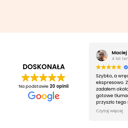
Maciej
4 lat t
DOSKONAŁA
Szybko, a wrę
ekspresowo. 
Na podstawie
20 opinii
zadałem około 
gotowe tłuma
przyszło tego
wieczorem.
Czytaj więcej
Obsługa cierpl
bezproblemo