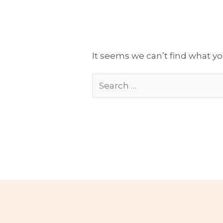
Tłumaczenia gotowe do publikacji
Komplekso
It seems we can’t find what yo