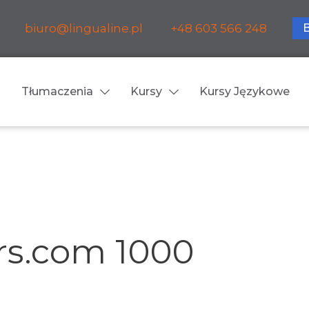
biuro@lingualine.pl
+48 603 566 248
Tłumaczenia
Kursy
Kursy Językowe
Tłumaczenia ustne
ia medyczne
Tłumaczenia konsekuty
a farmaceutyczne
Tłumaczenia symultanic
s.com 1000
a finansowe
Konferencje
a prawnicze
Spotkania biznesowe
 obsługa firm i instytucji
Voice-over / dubbing