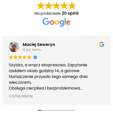
Na podstawie
20 opinii
Maciej Seweryn
4 lat temu
Szybko, a wręcz ekspresowo. Zapytanie
zadałem około godziny 14, a gotowe
tłumaczenie przyszło tego samego dnia
wieczorem.
Obsługa cierpliwa i bezproblemowa.
Otrzymałem wszelkie informacje i porady jaka
Czytaj więcej
usługa będzie dla mnie najlepsza. Faktura także
wystawiona błyskawicznie.
Polecam