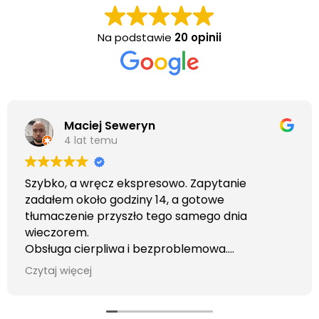
Na podstawie
20 opinii
Maciej Seweryn
4 lat temu
Szybko, a wręcz ekspresowo. Zapytanie
zadałem około godziny 14, a gotowe
tłumaczenie przyszło tego samego dnia
wieczorem.
Obsługa cierpliwa i bezproblemowa.
Otrzymałem wszelkie informacje i porady jaka
Czytaj więcej
usługa będzie dla mnie najlepsza. Faktura także
wystawiona błyskawicznie.
Polecam