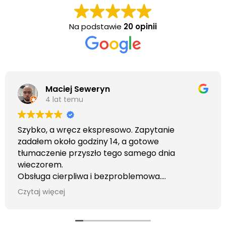
Na podstawie
20 opinii
Maciej Seweryn
4 lat temu
Szybko, a wręcz ekspresowo. Zapytanie
zadałem około godziny 14, a gotowe
tłumaczenie przyszło tego samego dnia
wieczorem.
Obsługa cierpliwa i bezproblemowa.
Otrzymałem wszelkie informacje i porady jaka
Czytaj więcej
usługa będzie dla mnie najlepsza. Faktura także
wystawiona błyskawicznie.
Polecam