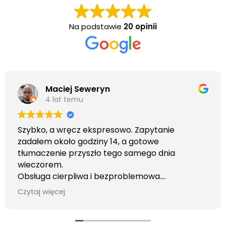
Na podstawie
20 opinii
Maciej Seweryn
4 lat temu
Szybko, a wręcz ekspresowo. Zapytanie
zadałem około godziny 14, a gotowe
tłumaczenie przyszło tego samego dnia
wieczorem.
Obsługa cierpliwa i bezproblemowa.
Otrzymałem wszelkie informacje i porady jaka
Czytaj więcej
usługa będzie dla mnie najlepsza. Faktura także
wystawiona błyskawicznie.
Polecam