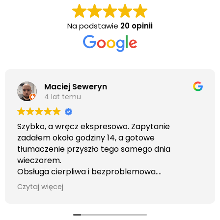
Na podstawie
20 opinii
Maciej Seweryn
4 lat temu
Szybko, a wręcz ekspresowo. Zapytanie
zadałem około godziny 14, a gotowe
tłumaczenie przyszło tego samego dnia
wieczorem.
Obsługa cierpliwa i bezproblemowa.
Otrzymałem wszelkie informacje i porady jaka
Czytaj więcej
usługa będzie dla mnie najlepsza. Faktura także
wystawiona błyskawicznie.
Polecam