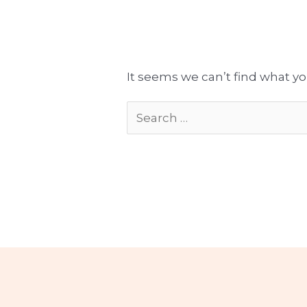
Tłumaczenia gotowe do publikacji
Komplekso
It seems we can’t find what yo