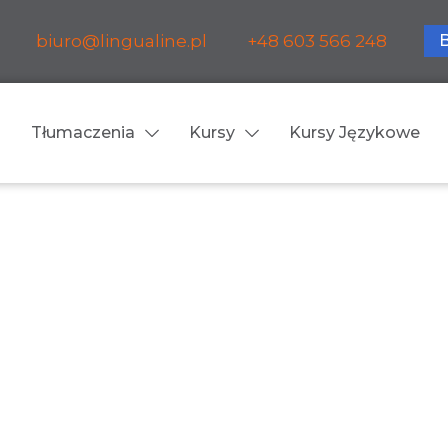
biuro@lingualine.pl
+48 603 566 248
Tłumaczenia
Kursy
Kursy Językowe
Tłumaczenia ustne
ia medyczne
Tłumaczenia konsekuty
a farmaceutyczne
Tłumaczenia symultanic
a finansowe
Konferencje
a prawnicze
Spotkania biznesowe
 obsługa firm i instytucji
Voice-over / dubbing