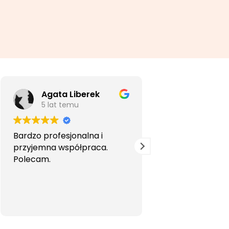
Agata Liberek
5 lat temu
5 lat temu
Bardzo profesjonalna i
Szybko i profesjo
przyjemna współpraca.
Gorąco poleca
Polecam.
szczególnie gdy
jest specjalisty
języka.