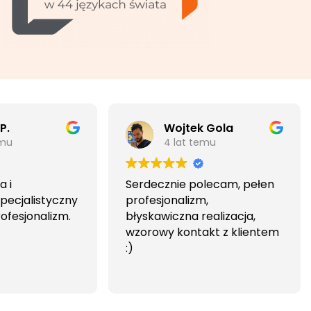
P.
Wojtek Gola
emu
4 lat temu
 i
Serdecznie polecam, pełen
pecjalistyczny
profesjonalizm,
rofesjonalizm.
błyskawiczna realizacja,
wzorowy kontakt z klientem
:)