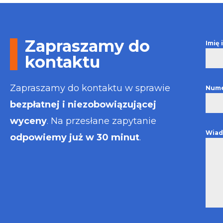
Otrzymałem wszelkie
informacje i porady jaka
usługa będzie dla mnie
najlepsza. Faktura także
Zapraszamy do
Imię
wystawiona błyskawicznie.
Polecam
kontaktu
Zapraszamy do kontaktu w sprawie
Nume
bezpłatnej i niezobowiązującej
wyceny
. Na przesłane zapytanie
Wiad
odpowiemy już w 30 minut
.