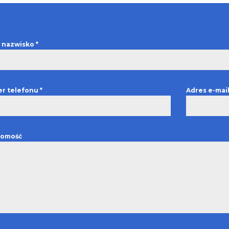
 i nazwisko
*
r telefonu
*
Adres e-mai
omość