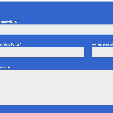
 i nazwisko
*
r telefonu
*
Adres e-mai
omość