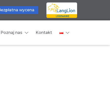
Bezpłatna wycena
Poznaj nas
Kontakt
Języki tłumaczeń
wne
Cennik
zne
Języki Europejskie
Języki Bliskowschodnie
Języki Azjatyckie
Z języka obcego na