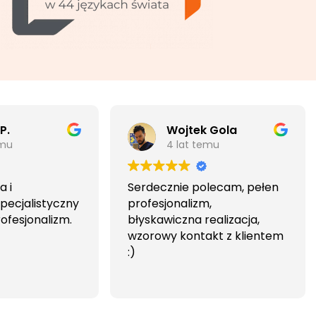
P.
Wojtek Gola
emu
4 lat temu
 i
Serdecznie polecam, pełen
pecjalistyczny
profesjonalizm,
rofesjonalizm.
błyskawiczna realizacja,
wzorowy kontakt z klientem
:)