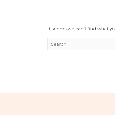
Tłumaczenia gotowe do publikacji
Komplekso
It seems we can’t find what yo