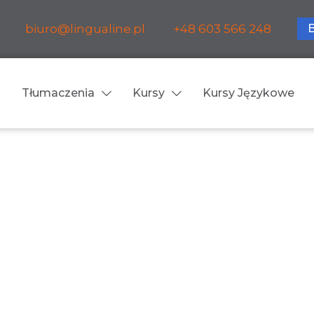
biuro@lingualine.pl
+48 603 566 248
Tłumaczenia
Kursy
Kursy Językowe
Tłumaczenia ustne
ia medyczne
Tłumaczenia konsekuty
a farmaceutyczne
Tłumaczenia symultanic
a finansowe
Konferencje
a prawnicze
Spotkania biznesowe
 obsługa firm i instytucji
Voice-over / dubbing