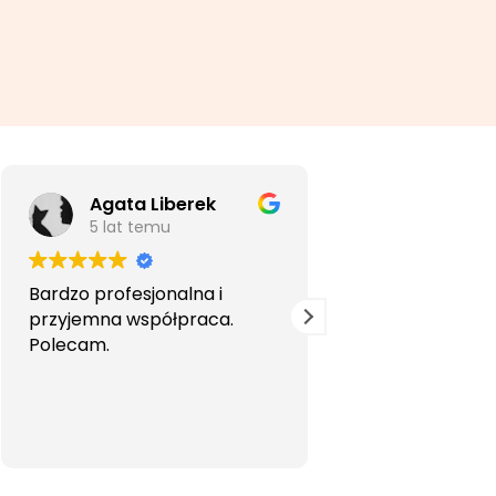
Agata Liberek
5 lat temu
5 lat temu
Bardzo profesjonalna i
Szybko i profesjo
przyjemna współpraca.
Gorąco poleca
Polecam.
szczególnie gdy
jest specjalisty
języka.