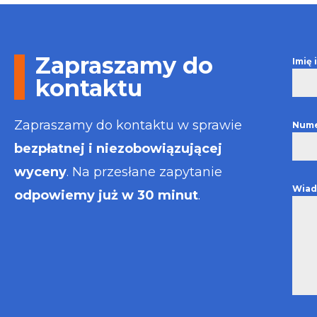
Otrzymałem wszelkie
informacje i porady jaka
usługa będzie dla mnie
najlepsza. Faktura także
Zapraszamy do
Imię
wystawiona błyskawicznie.
Polecam
kontaktu
Zapraszamy do kontaktu w sprawie
Nume
bezpłatnej i niezobowiązującej
wyceny
. Na przesłane zapytanie
Wiad
odpowiemy już w 30 minut
.