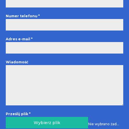
Numer telefonu
*
Adres e-mail
*
Wiadomość
Prześlij plik
*
Wybierz plik
Nie wybrano żadnego pliku