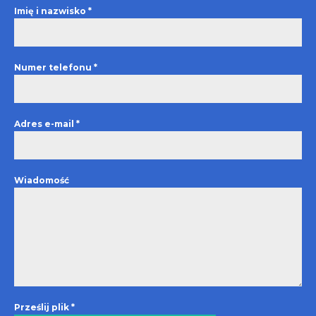
Imię i nazwisko
*
Numer telefonu
*
Adres e-mail
*
Wiadomość
Prześlij plik
*