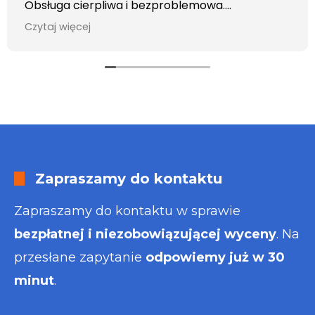
Obsługa cierpliwa i bezproblemowa.
Otrzymałem wszelkie informacje i porady jaka
Czytaj więcej
usługa będzie dla mnie najlepsza. Faktura także
wystawiona błyskawicznie.
Polecam
Zapraszamy do kontaktu
Zapraszamy do kontaktu w sprawie
bezpłatnej i niezobowiązującej wyceny
. Na
przesłane zapytanie
odpowiemy już w 30
minut
.