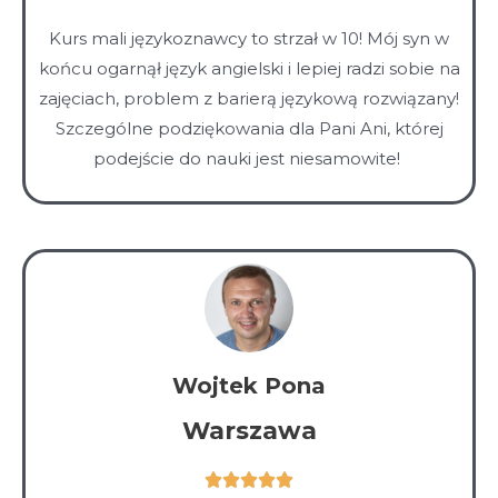
5
Kurs mali językoznawcy to strzał w 10! Mój syn w
z
końcu ogarnął język angielski i lepiej radzi sobie na
5
zajęciach, problem z barierą językową rozwiązany!
Szczególne podziękowania dla Pani Ani, której
podejście do nauki jest niesamowite!
Wojtek Pona
Warszawa
Ocena




