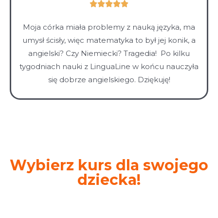
Ocena





5
Moja córka miała problemy z nauką języka, ma
z
umysł ścisły, więc matematyka to był jej konik, a
5
angielski? Czy Niemiecki? Tragedia! Po kilku
tygodniach nauki z LinguaLine w końcu nauczyła
się dobrze angielskiego. Dziękuję!
Wybierz kurs dla swojego
dziecka!